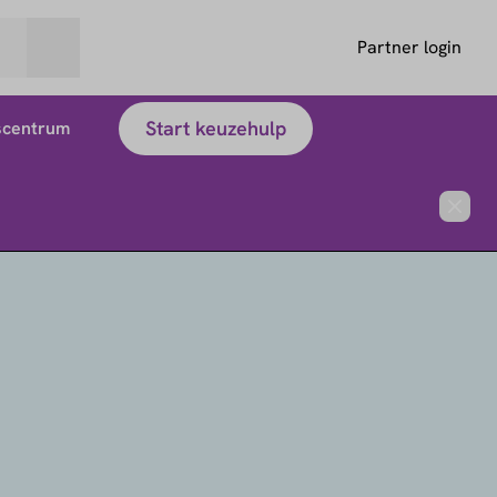
Partner login
Start keuzehulp
scentrum
Close