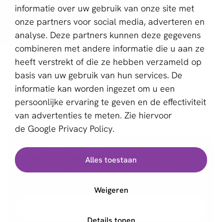
informatie over uw gebruik van onze site met
Kenniscentrum
onze partners voor social media, adverteren en
analyse. Deze partners kunnen deze gegevens
aboutPayments
combineren met andere informatie die u aan ze
Contact
heeft verstrekt of die ze hebben verzameld op
Over ons
basis van uw gebruik van hun services. De
informatie kan worden ingezet om u een
Partner worden
persoonlijke ervaring te geven en de effectiviteit
van advertenties te meten. Zie hiervoor
Schrijf je in voor de nieuwsbrief
de
Google Privacy Policy.
E-mailadres *
Welke provider past bij jou?
Alles toestaan
Maak het jezelf makkelijk: gebruik onze gratis
keuzehulp en vind de juiste provider
Deze website wordt beschermd door reCAPTCHA en het
Weigeren
Privacybeleid
en de
Servicevoorwaarden
van Google zijn
van toepassing.
Start keuzehulp
Details tonen