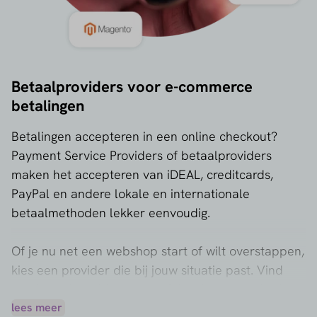
Betaalproviders voor e-commerce
betalingen
Betalingen accepteren in een online checkout?
Payment Service Providers of betaalproviders
maken het accepteren van iDEAL, creditcards,
PayPal en andere lokale en internationale
betaalmethoden lekker eenvoudig.
Of je nu net een webshop start of wilt overstappen,
kies een provider die bij jouw situatie past. Vind
een betaalprovider met de juiste betaalmethoden,
tarieven en functies die aansluiten bij jouw
lees meer