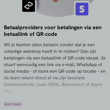
Betaalproviders voor betalingen via een
betaallink of QR-code
Wil je klanten laten betalen zonder dat je een
volledige webshop hoeft in te richten? Dan zijn
betalingen via een betaallink of QR-code ideaal. Je
stuurt eenvoudig een link via e-mail, WhatsApp of
social media – of toont een QR-code op locatie – en
de klant rekent direct af via zijn favoriete
betaalmethode, zoals iDEAL, Bancontact of Apple
Pay.
Steeds meer betaalproviders bieden slimme
oplossingen voor dit soort snelle en laagdrempelige
lees meer