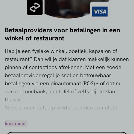
Betaalproviders voor betalingen in een
winkel of restaurant
Heb je een fysieke winkel, boetiek, kapsalon of
restaurant? Dan wil je dat klanten makkelijk kunnen
pinnen of contactloos afrekenen. Met een goede
betaalprovider regel je snel en betrouwbaar
betalingen via een pinautomaat (POS) – of dat nu
aan de toonbank, aan tafel of zelfs bij de klant
thuis is.
Steeds meer betaalproviders bieden complete
oplossingen voor betalingen op locatie, vaak
inclusief:
lees meer
Mobiele of vaste pinautomaten (POS-terminals)