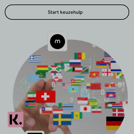
groeiende online onderneming.
Start keuzehulp
Bekijk en vergelijk hier
Betaalproviders per land
of
vind een betaalprovider om een
specifieke
betaalmethode
aan te kunnen bieden in jouw
checkout.
Nog makkelijker: gebruik de gratis keuzehulp om
snel de juiste partij te vinden.