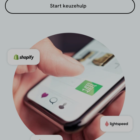
Start keuzehulp
Koppelingen met kassasystemen zoals Lightspeed
of unTill
Ondersteuning voor populaire betaalmethoden
zoals Maestro, MasterCard, Apple Pay en Klarna
Duidelijke transactiekosten en snelle uitbetalingen
Of je nu net start met een winkel of je bestaande
betaaloplossing wilt vervangen: wij helpen je de
juiste betaalprovider voor jouw winkel of
horecazaak te vinden.