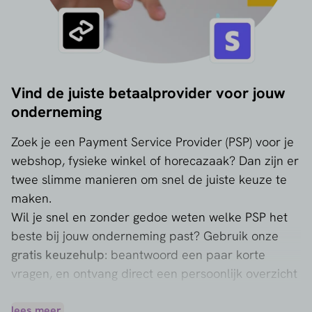
Vind de juiste betaalprovider voor jouw
onderneming
Zoek je een Payment Service Provider (PSP) voor je
webshop, fysieke winkel of horecazaak? Dan zijn er
twee slimme manieren om snel de juiste keuze te
maken.
Wil je snel en zonder gedoe weten welke PSP het
beste bij jouw onderneming past? Gebruik onze
gratis keuzehulp
: beantwoord een paar korte
vragen, en ontvang direct een persoonlijk overzicht
van geschikte betaalproviders. Makkelijk, snel en
100% onafhankelijk. Extraatje: kom makkelijk in
lees meer