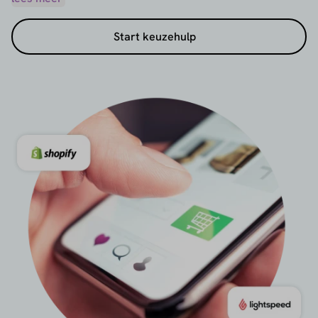
contact en vraag gratis offertes aan.
Start keuzehulp
Liever zelf op onderzoek uit? Dan kun je
betaalproviders handmatig zoeken, filteren en
vergelijken op basis van
land
, ondersteunde
betaalmethoden
, webshopintegraties (zoals Shopify
of WooCommerce), of de gewenste betaaloplossing
– of het nu gaat om een betaalautomaat, betaallink,
of e-commerce of marktplaats betalingen.