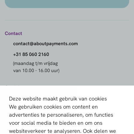
Contact
contact@aboutpayments.com
+31 85 060 2160
(maandag t/m vrijdag
van 10.00 - 16.00 uur)
Ontdek
Vergelijk
Deze website maakt gebruik van cookies
We gebruiken cookies om content en
Betaalproviders
advertenties te personaliseren, om functies
Betaalmethoden
voor social media te bieden en om ons
Markten
websiteverkeer te analyseren. Ook delen we