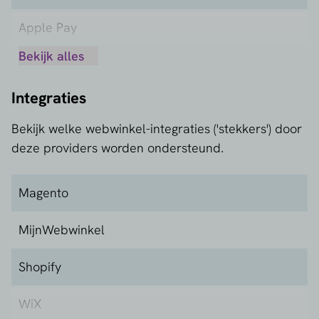
Apple Pay
Bekijk alles
Bancomat Pay
Integraties
Bancontact
Bekijk welke webwinkel-integraties ('stekkers') door
Billink
deze providers worden ondersteund.
Carte Bancaires
Magento
Carte Bleue
MijnWebwinkel
Dankort
Shopify
Debit MasterCard
WiX