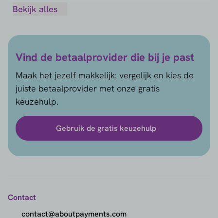
Diners
Bekijk alles
WooCommerce
Discover
WordPress
Google Pay
Vind de betaalprovider die bij je past
Maak het jezelf makkelijk: vergelijk en kies de
JCB
juiste betaalprovider met onze gratis
keuzehulp.
Klarna
Gebruik de gratis keuzehulp
Maestro
MasterCard
MobilePay
Contact
PayPal
contact@aboutpayments.com