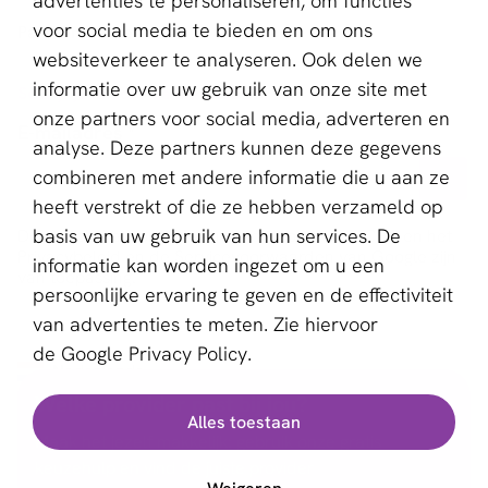
advertenties te personaliseren, om functies
voor social media te bieden en om ons
Partner worden
girocard
websiteverkeer te analyseren. Ook delen we
informatie over uw gebruik van onze site met
Schrijf je in voor de nieuwsbrief
iDEAL
onze partners voor social media, adverteren en
E-mailadres *
analyse. Deze partners kunnen deze gegevens
in3
combineren met andere informatie die u aan ze
heeft verstrekt of die ze hebben verzameld op
swish
basis van uw gebruik van hun services. De
Deze website wordt beschermd door reCAPTCHA en het
Privacybeleid
en de
Servicevoorwaarden
van Google zijn
informatie kan worden ingezet om u een
van toepassing.
persoonlijke ervaring te geven en de effectiviteit
van advertenties te meten. Zie hiervoor
de
Google Privacy Policy.
Nederlands
Welke provider past bij jou?
Alles toestaan
Copyright © 2011 - 2026 | aboutPayments
Maak het jezelf makkelijk: gebruik onze gratis
Algemene Voorwaarden
keuzehulp en vind de juiste provider