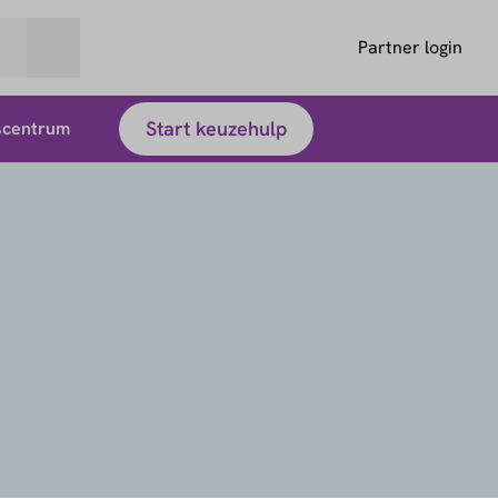
Partner login
Start keuzehulp
scentrum