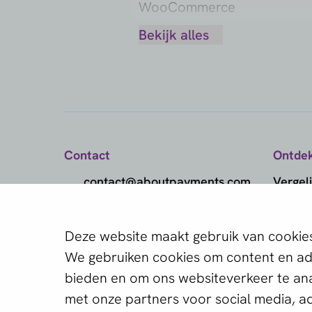
WooCommerce
Klarna
Bekijk alles
WordPress
Maestro
MasterCard
MobilePay
Contact
Ontde
PayPal
contact@aboutpayments.com
Vergeli
+31 85 060 2160
Pix
Betaal
Deze website maakt gebruik van cookie
(maandag t/m vrijdag
Welke provider
Betaa
SEPA Direct Debit
van 10.00 - 16.00 uur)
We gebruiken cookies om content en adv
jou?
Markt
bieden en om ons websiteverkeer te ana
TWINT
Maak het jezelf makkeli
met onze partners voor social media, a
Kennis