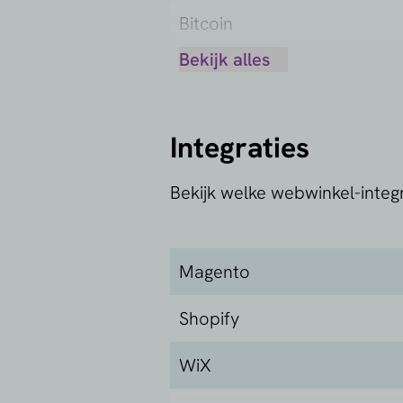
Bitcoin
Bekijk alles
Boleto Bancario
Carte Bancaires
Integraties
Dankort
Bekijk welke webwinkel-integ
Debit MasterCard
Diners
Magento
Discover
Shopify
Google Pay
WiX
JCB