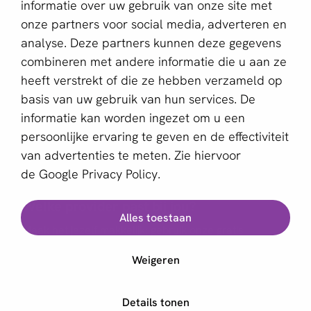
Deze website wordt beschermd door reCAPTCHA en het
informatie over uw gebruik van onze site met
Privacybeleid
en de
Servicevoorwaarden
van Google zijn
onze partners voor social media, adverteren en
van toepassing.
analyse. Deze partners kunnen deze gegevens
combineren met andere informatie die u aan ze
heeft verstrekt of die ze hebben verzameld op
Nederlands
basis van uw gebruik van hun services. De
informatie kan worden ingezet om u een
Copyright © 2011 - 2026 | aboutPayments
persoonlijke ervaring te geven en de effectiviteit
Algemene Voorwaarden
van advertenties te meten. Zie hiervoor
Privacyverklaring
de
Google Privacy Policy.
Cookies
Welke provider past bij jou?
Alles toestaan
Maak het jezelf makkelijk: gebruik onze gratis
keuzehulp en vind de juiste provider
Weigeren
Start keuzehulp
Details tonen