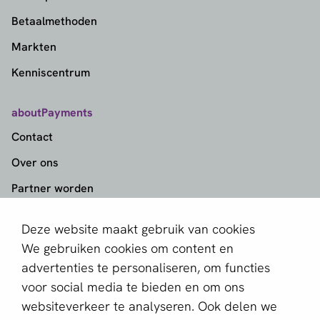
Betaalmethoden
Markten
Kenniscentrum
aboutPayments
Contact
Over ons
Partner worden
Schrijf je in voor de nieuwsbrief
Deze website maakt gebruik van cookies
We gebruiken cookies om content en
E-mailadres *
advertenties te personaliseren, om functies
voor social media te bieden en om ons
websiteverkeer te analyseren. Ook delen we