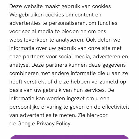
Schrijf je in voor de nieuwsbrief
Deze website maakt gebruik van cookies
We gebruiken cookies om content en
E-mailadres *
advertenties te personaliseren, om functies
voor social media te bieden en om ons
websiteverkeer te analyseren. Ook delen we
Deze website wordt beschermd door reCAPTCHA en het
informatie over uw gebruik van onze site met
Privacybeleid
en de
Servicevoorwaarden
van Google zijn
onze partners voor social media, adverteren en
van toepassing.
analyse. Deze partners kunnen deze gegevens
combineren met andere informatie die u aan ze
heeft verstrekt of die ze hebben verzameld op
Nederlands
basis van uw gebruik van hun services. De
informatie kan worden ingezet om u een
Copyright © 2011 - 2026 | aboutPayments
persoonlijke ervaring te geven en de effectiviteit
Algemene Voorwaarden
van advertenties te meten. Zie hiervoor
Privacyverklaring
de
Google Privacy Policy.
Cookies
Welke provider past bij jou?