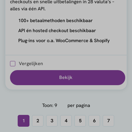
checkouts en snelle uitbetalingen in 28 valuta’s –
alles via één API.
100+ betaalmethoden beschikbaar
API én hosted checkout beschikbaar
Plug-ins voor o.a. WooCommerce & Shopify
Vergelijken
Bekijk
Toon:
per pagina
1
2
3
4
5
6
7