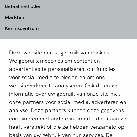
Betaalmethoden
Markten
Kenniscentrum
aboutPayments
Deze website maakt gebruik van cookies
Contact
We gebruiken cookies om content en
Over ons
advertenties te personaliseren, om functies
voor social media te bieden en om ons
Partner worden
websiteverkeer te analyseren. Ook delen we
informatie over uw gebruik van onze site met
Schrijf je in voor de nieuwsbrief
onze partners voor social media, adverteren en
E-mailadres *
analyse. Deze partners kunnen deze gegevens
combineren met andere informatie die u aan ze
heeft verstrekt of die ze hebben verzameld op
basis van uw gebruik van hun services. De
Deze website wordt beschermd door reCAPTCHA en het