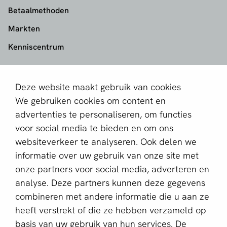
Betaalmethoden
Markten
Kenniscentrum
aboutPayments
Deze website maakt gebruik van cookies
Contact
We gebruiken cookies om content en
Over ons
advertenties te personaliseren, om functies
voor social media te bieden en om ons
Partner worden
websiteverkeer te analyseren. Ook delen we
informatie over uw gebruik van onze site met
Schrijf je in voor de nieuwsbrief
onze partners voor social media, adverteren en
E-mailadres *
analyse. Deze partners kunnen deze gegevens
combineren met andere informatie die u aan ze
heeft verstrekt of die ze hebben verzameld op
basis van uw gebruik van hun services. De
Deze website wordt beschermd door reCAPTCHA en het