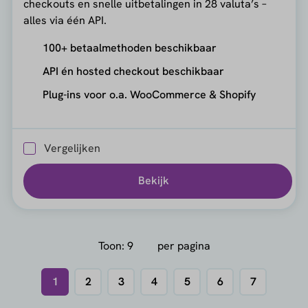
checkouts en snelle uitbetalingen in 28 valuta’s –
alles via één API.
100+ betaalmethoden beschikbaar
API én hosted checkout beschikbaar
Plug-ins voor o.a. WooCommerce & Shopify
Vergelijken
Bekijk
Toon:
per pagina
1
2
3
4
5
6
7