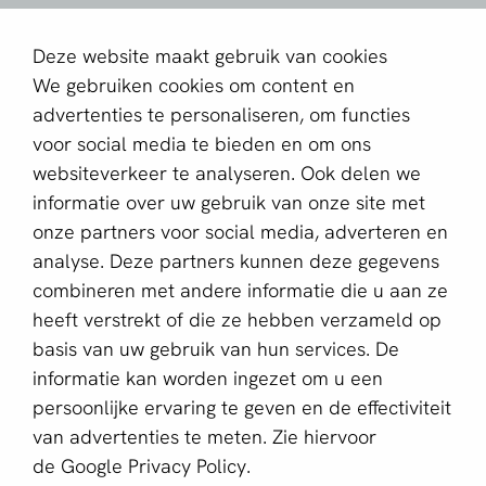
aboutPayments
Deze website maakt gebruik van cookies
Contact
We gebruiken cookies om content en
Over ons
advertenties te personaliseren, om functies
voor social media te bieden en om ons
Partner worden
websiteverkeer te analyseren. Ook delen we
informatie over uw gebruik van onze site met
Schrijf je in voor de nieuwsbrief
onze partners voor social media, adverteren en
E-mailadres *
analyse. Deze partners kunnen deze gegevens
combineren met andere informatie die u aan ze
heeft verstrekt of die ze hebben verzameld op
basis van uw gebruik van hun services. De
Deze website wordt beschermd door reCAPTCHA en het
Privacybeleid
en de
Servicevoorwaarden
van Google zijn
informatie kan worden ingezet om u een
van toepassing.
persoonlijke ervaring te geven en de effectiviteit
van advertenties te meten. Zie hiervoor
de
Google Privacy Policy.
Nederlands