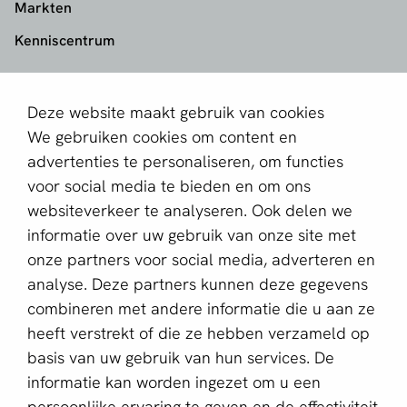
Markten
Kenniscentrum
aboutPayments
Deze website maakt gebruik van cookies
Contact
We gebruiken cookies om content en
Over ons
advertenties te personaliseren, om functies
voor social media te bieden en om ons
Partner worden
websiteverkeer te analyseren. Ook delen we
informatie over uw gebruik van onze site met
Schrijf je in voor de nieuwsbrief
onze partners voor social media, adverteren en
E-mailadres *
analyse. Deze partners kunnen deze gegevens
combineren met andere informatie die u aan ze
heeft verstrekt of die ze hebben verzameld op
basis van uw gebruik van hun services. De
Deze website wordt beschermd door reCAPTCHA en het
Privacybeleid
en de
Servicevoorwaarden
van Google zijn
informatie kan worden ingezet om u een
van toepassing.
persoonlijke ervaring te geven en de effectiviteit