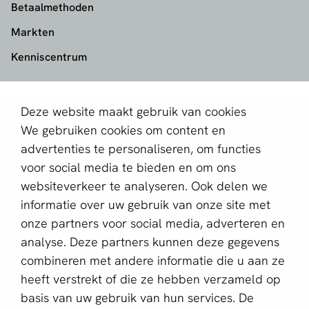
Betaalmethoden
Markten
Kenniscentrum
aboutPayments
Deze website maakt gebruik van cookies
Contact
We gebruiken cookies om content en
Over ons
advertenties te personaliseren, om functies
voor social media te bieden en om ons
Partner worden
websiteverkeer te analyseren. Ook delen we
informatie over uw gebruik van onze site met
Schrijf je in voor de nieuwsbrief
onze partners voor social media, adverteren en
E-mailadres *
analyse. Deze partners kunnen deze gegevens
combineren met andere informatie die u aan ze
heeft verstrekt of die ze hebben verzameld op
basis van uw gebruik van hun services. De
Deze website wordt beschermd door reCAPTCHA en het