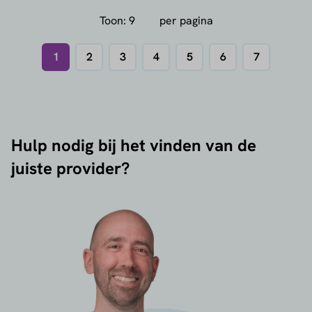
Toon:
per pagina
1
2
3
4
5
6
7
Hulp nodig bij het vinden van de
juiste provider?