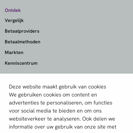
Ontdek
Vergelijk
Betaalproviders
Betaalmethoden
Markten
Kenniscentrum
aboutPayments
Deze website maakt gebruik van cookies
Contact
We gebruiken cookies om content en
Over ons
advertenties te personaliseren, om functies
voor social media te bieden en om ons
Partner worden
websiteverkeer te analyseren. Ook delen we
informatie over uw gebruik van onze site met
Schrijf je in voor de nieuwsbrief