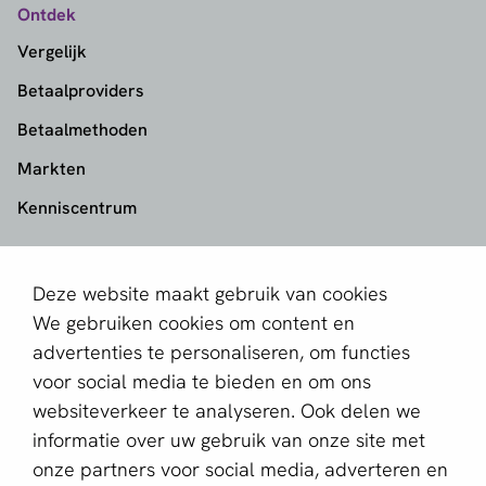
Ontdek
Vergelijk
Betaalproviders
Betaalmethoden
Markten
Kenniscentrum
aboutPayments
Deze website maakt gebruik van cookies
Contact
We gebruiken cookies om content en
Over ons
advertenties te personaliseren, om functies
voor social media te bieden en om ons
Partner worden
websiteverkeer te analyseren. Ook delen we
informatie over uw gebruik van onze site met
Schrijf je in voor de nieuwsbrief
onze partners voor social media, adverteren en
E-mailadres *