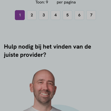
Toon:
per pagina
1
2
3
4
5
6
7
Hulp nodig bij het vinden van de
juiste provider?