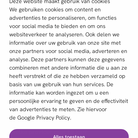
Deze website maakt gebruik van cookies
Contact
We gebruiken cookies om content en
Over ons
advertenties te personaliseren, om functies
voor social media te bieden en om ons
Partner worden
websiteverkeer te analyseren. Ook delen we
informatie over uw gebruik van onze site met
Schrijf je in voor de nieuwsbrief
onze partners voor social media, adverteren en
E-mailadres *
analyse. Deze partners kunnen deze gegevens
combineren met andere informatie die u aan ze
heeft verstrekt of die ze hebben verzameld op
basis van uw gebruik van hun services. De
Deze website wordt beschermd door reCAPTCHA en het
Privacybeleid
en de
Servicevoorwaarden
van Google zijn
informatie kan worden ingezet om u een
van toepassing.
persoonlijke ervaring te geven en de effectiviteit
van advertenties te meten. Zie hiervoor
de
Google Privacy Policy.
Nederlands
Welke provider past bij jou?
Alles toestaan