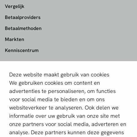
Vergelijk
Betaalproviders
Betaalmethoden
Markten
Kenniscentrum
aboutPayments
Deze website maakt gebruik van cookies
Contact
We gebruiken cookies om content en
Over ons
advertenties te personaliseren, om functies
voor social media te bieden en om ons
Partner worden
websiteverkeer te analyseren. Ook delen we
informatie over uw gebruik van onze site met
Schrijf je in voor de nieuwsbrief
onze partners voor social media, adverteren en
E-mailadres *
analyse. Deze partners kunnen deze gegevens