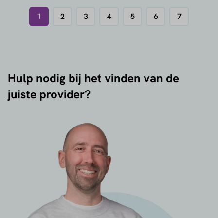
1
2
3
4
5
6
7
Hulp nodig bij het vinden van de
juiste provider?