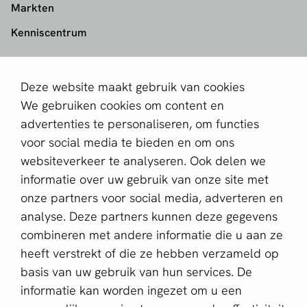
Markten
Kenniscentrum
aboutPayments
Deze website maakt gebruik van cookies
Contact
We gebruiken cookies om content en
Over ons
advertenties te personaliseren, om functies
voor social media te bieden en om ons
Partner worden
websiteverkeer te analyseren. Ook delen we
informatie over uw gebruik van onze site met
Schrijf je in voor de nieuwsbrief
onze partners voor social media, adverteren en
E-mailadres *
analyse. Deze partners kunnen deze gegevens
combineren met andere informatie die u aan ze
heeft verstrekt of die ze hebben verzameld op
basis van uw gebruik van hun services. De
Deze website wordt beschermd door reCAPTCHA en het
Privacybeleid
en de
Servicevoorwaarden
van Google zijn
informatie kan worden ingezet om u een
van toepassing.