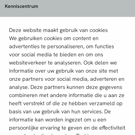
Kenniscentrum
aboutPayments
Deze website maakt gebruik van cookies
Contact
We gebruiken cookies om content en
Over ons
advertenties te personaliseren, om functies
voor social media te bieden en om ons
Partner worden
websiteverkeer te analyseren. Ook delen we
informatie over uw gebruik van onze site met
Schrijf je in voor de nieuwsbrief
onze partners voor social media, adverteren en
E-mailadres *
analyse. Deze partners kunnen deze gegevens
combineren met andere informatie die u aan ze
heeft verstrekt of die ze hebben verzameld op
basis van uw gebruik van hun services. De
Deze website wordt beschermd door reCAPTCHA en het
Privacybeleid
en de
Servicevoorwaarden
van Google zijn
informatie kan worden ingezet om u een
van toepassing.
persoonlijke ervaring te geven en de effectiviteit