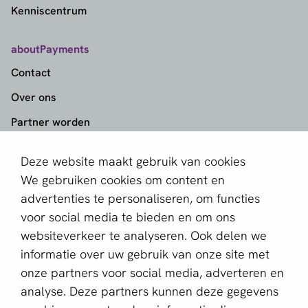
Kenniscentrum
aboutPayments
Contact
Over ons
Partner worden
Schrijf je in voor de nieuwsbrief
Deze website maakt gebruik van cookies
We gebruiken cookies om content en
E-mailadres *
advertenties te personaliseren, om functies
voor social media te bieden en om ons
websiteverkeer te analyseren. Ook delen we
Deze website wordt beschermd door reCAPTCHA en het
informatie over uw gebruik van onze site met
Privacybeleid
en de
Servicevoorwaarden
van Google zijn
onze partners voor social media, adverteren en
van toepassing.
analyse. Deze partners kunnen deze gegevens