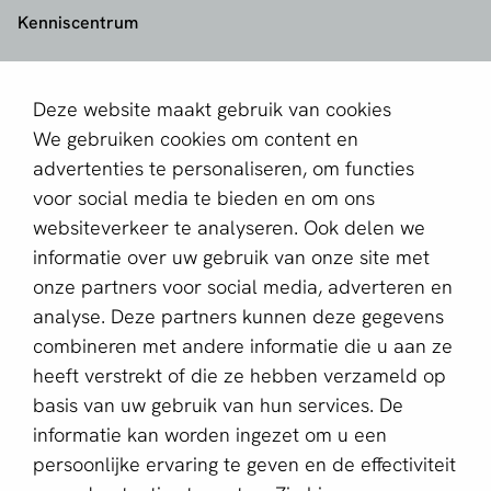
Kenniscentrum
aboutPayments
Deze website maakt gebruik van cookies
Contact
We gebruiken cookies om content en
Over ons
advertenties te personaliseren, om functies
voor social media te bieden en om ons
Partner worden
websiteverkeer te analyseren. Ook delen we
informatie over uw gebruik van onze site met
Schrijf je in voor de nieuwsbrief
onze partners voor social media, adverteren en
E-mailadres *
analyse. Deze partners kunnen deze gegevens
combineren met andere informatie die u aan ze
heeft verstrekt of die ze hebben verzameld op
basis van uw gebruik van hun services. De
Deze website wordt beschermd door reCAPTCHA en het
Privacybeleid
en de
Servicevoorwaarden
van Google zijn
informatie kan worden ingezet om u een
van toepassing.
persoonlijke ervaring te geven en de effectiviteit