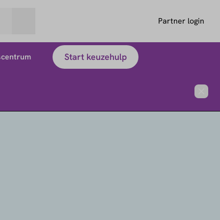
Partner login
Start keuzehulp
scentrum
Close