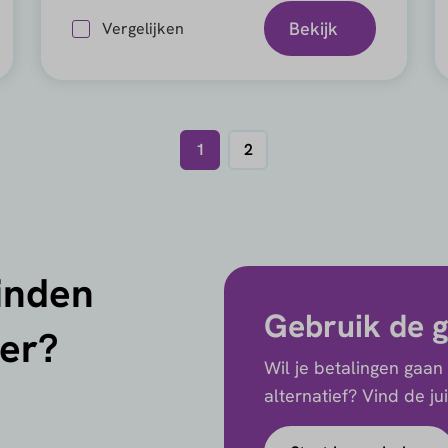
Bekijk
Vergelijken
1
2
vinden
Gebruik de g
der?
Wil je betalingen gaan
alternatief? Vind de j