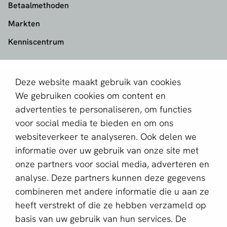
Betaalmethoden
Markten
Kenniscentrum
aboutPayments
Deze website maakt gebruik van cookies
Contact
We gebruiken cookies om content en
Over ons
advertenties te personaliseren, om functies
voor social media te bieden en om ons
Partner worden
websiteverkeer te analyseren. Ook delen we
informatie over uw gebruik van onze site met
Schrijf je in voor de nieuwsbrief
onze partners voor social media, adverteren en
E-mailadres *
analyse. Deze partners kunnen deze gegevens
combineren met andere informatie die u aan ze
heeft verstrekt of die ze hebben verzameld op
basis van uw gebruik van hun services. De
Deze website wordt beschermd door reCAPTCHA en het