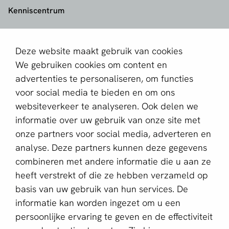
Kenniscentrum
aboutPayments
Deze website maakt gebruik van cookies
Contact
We gebruiken cookies om content en
Over ons
advertenties te personaliseren, om functies
voor social media te bieden en om ons
Partner worden
websiteverkeer te analyseren. Ook delen we
informatie over uw gebruik van onze site met
Schrijf je in voor de nieuwsbrief
onze partners voor social media, adverteren en
E-mailadres *
analyse. Deze partners kunnen deze gegevens
combineren met andere informatie die u aan ze
heeft verstrekt of die ze hebben verzameld op
basis van uw gebruik van hun services. De
Deze website wordt beschermd door reCAPTCHA en het
Privacybeleid
en de
Servicevoorwaarden
van Google zijn
informatie kan worden ingezet om u een
van toepassing.
persoonlijke ervaring te geven en de effectiviteit