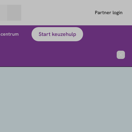
Partner login
Start keuzehulp
scentrum
Close