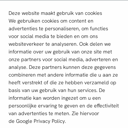
aboutPayments
Deze website maakt gebruik van cookies
Contact
We gebruiken cookies om content en
Over ons
advertenties te personaliseren, om functies
voor social media te bieden en om ons
Partner worden
websiteverkeer te analyseren. Ook delen we
informatie over uw gebruik van onze site met
Schrijf je in voor de nieuwsbrief
onze partners voor social media, adverteren en
E-mailadres *
analyse. Deze partners kunnen deze gegevens
combineren met andere informatie die u aan ze
heeft verstrekt of die ze hebben verzameld op
basis van uw gebruik van hun services. De
Deze website wordt beschermd door reCAPTCHA en het
Privacybeleid
en de
Servicevoorwaarden
van Google zijn
informatie kan worden ingezet om u een
van toepassing.
persoonlijke ervaring te geven en de effectiviteit
van advertenties te meten. Zie hiervoor
de
Google Privacy Policy.
Nederlands