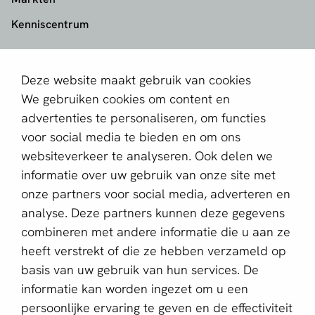
Kenniscentrum
aboutPayments
Deze website maakt gebruik van cookies
Contact
We gebruiken cookies om content en
Over ons
advertenties te personaliseren, om functies
voor social media te bieden en om ons
Partner worden
websiteverkeer te analyseren. Ook delen we
informatie over uw gebruik van onze site met
Schrijf je in voor de nieuwsbrief
onze partners voor social media, adverteren en
E-mailadres *
analyse. Deze partners kunnen deze gegevens
combineren met andere informatie die u aan ze
heeft verstrekt of die ze hebben verzameld op
basis van uw gebruik van hun services. De
Deze website wordt beschermd door reCAPTCHA en het
Privacybeleid
en de
Servicevoorwaarden
van Google zijn
informatie kan worden ingezet om u een
van toepassing.
persoonlijke ervaring te geven en de effectiviteit