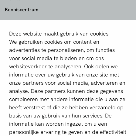
Kenniscentrum
aboutPayments
Deze website maakt gebruik van cookies
Contact
We gebruiken cookies om content en
Over ons
advertenties te personaliseren, om functies
voor social media te bieden en om ons
Partner worden
websiteverkeer te analyseren. Ook delen we
informatie over uw gebruik van onze site met
Schrijf je in voor de nieuwsbrief
onze partners voor social media, adverteren en
E-mailadres *
analyse. Deze partners kunnen deze gegevens
combineren met andere informatie die u aan ze
heeft verstrekt of die ze hebben verzameld op
basis van uw gebruik van hun services. De
Deze website wordt beschermd door reCAPTCHA en het
Privacybeleid
en de
Servicevoorwaarden
van Google zijn
informatie kan worden ingezet om u een
van toepassing.
persoonlijke ervaring te geven en de effectiviteit