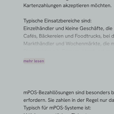
Kartenzahlungen akzeptieren möchten.
Typische Einsatzbereiche sind:
Einzelhändler und kleine Geschäfte, die
Cafés, Bäckereien und Foodtrucks, bei d
Markthändler und Wochenmärkte, die m
Dienstleister wie Friseure, Handwerker
Startups und Nebenselbstständige, die e
mehr lesen
Praxisbeispiel: Ein Friseur nutzt SumU
eine aufwendige IT-Installation ist dafür
Wann ist mPOS weniger geeignet? Bei 
mPOS-Bezahllösungen sind besonders bel
Systeme schnell an ihre Grenzen. In die
erfordern. Sie zahlen in der Regel nur 
Typisch für mPOS-Systeme ist: