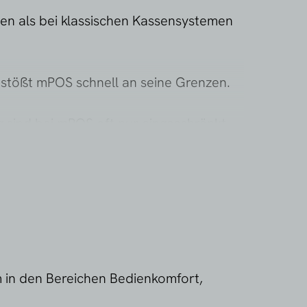
n als bei klassischen Kassensystemen
stößt mPOS schnell an seine Grenzen.
g sind bei mPOS oft nur eingeschränkt
rhaft hohe Umsätze oder komplexe
-Lösung die bessere Wahl.
m in den Bereichen Bedienkomfort,