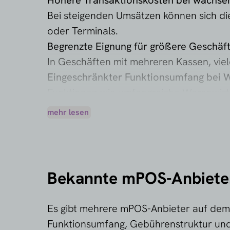
Höhere Transaktionskosten bei wachs
Bei steigenden Umsätzen können sich d
oder Terminals.
Begrenzte Eignung für größere Geschäf
In Geschäften mit mehreren Kassen, vie
Eingeschränkter Funktionsumfang bei
Funktionen wie umfangreiche Warenwirts
oder gar nicht verfügbar.
mehr lesen
Fazit
mPOS-Bezahllösungen sind ideal, um sch
Anforderungen ist jedoch meist ein kla
Bekannte mPOS-Anbieter
Es gibt mehrere mPOS-Anbieter auf dem 
Funktionsumfang, Gebührenstruktur und