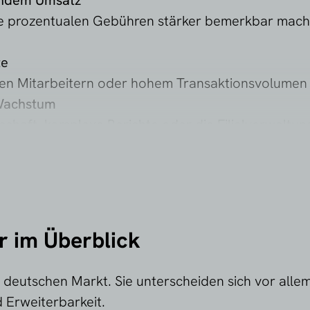
endem Umsatz
ie prozentualen Gebühren stärker bemerkbar mache
te
len Mitarbeitern oder hohem Transaktionsvolumen 
 Wachstum
chaft, komplexe Berichte oder die Filialverwaltun
nell zu starten oder mobil zu arbeiten. Für daue
ssisches Kassensystem oder eine professionelle POS
 im Überblick
deutschen Markt. Sie unterscheiden sich vor alle
 Erweiterbarkeit.