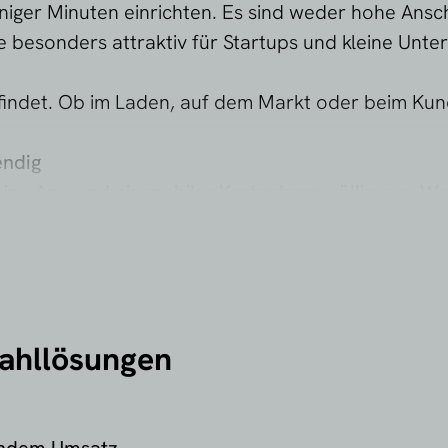
iger Minuten einrichten. Es sind weder hohe Ansc
ie besonders attraktiv für Startups und kleine Unt
befindet. Ob im Laden, auf dem Markt oder beim Ku
endig
ine App und ein mobiler Kartenleser völlig aus. W
nell zu starten oder mobil zu arbeiten. Für daue
ssisches Kassensystem oder eine professionelle POS
ahllösungen