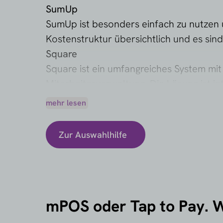
SumUp
SumUp ist besonders einfach zu nutzen un
Kostenstruktur übersichtlich und es sind
Square
Square ist ein umfangreiches System mit
Mitarbeiterverwaltung. Die Lösung ist i
Wachstumsambitionen.
mehr lesen
PayPal POS (Zettle)
PayPal POS ist eine praktische Lösung fü
Zur Auswahlhilfe
besonders vertraut.
Wo liegen die Unterschiede?
Die Anbiet
unterstützten Kartenarten und der Frag
Mit unserer kostenlosen
Auswahlhilfe
ve
mPOS oder Tap to Pay. W
Sie schnell, welche Lösung zu Ihrem Um
Unabhängig. Übersichtlich. Ohne Verpfli