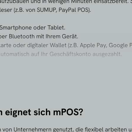
aufzubauen und in wenigen Minuten einsatzbereit. 
eser (z.B. von SUMUP, PayPal POS).
m Smartphone oder Tablet.
per Bluetooth mit Ihrem Gerät.
rte oder digitaler Wallet (z.B. Apple Pay, Google P
automatisch auf Ihr Geschäftskonto ausgezahlt.
sichtlich in der App einsehbar
 eignet sich mPOS?
on Unternehmern genutzt, die flexibel arbeiten u