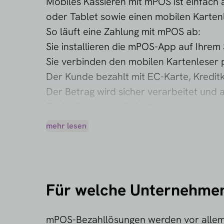
Mobiles Kassieren mit mPOS ist einfach 
oder Tablet sowie einen mobilen Kartenl
So läuft eine Zahlung mit mPOS ab:
Sie installieren die mPOS-App auf Ihre
Sie verbinden den mobilen Kartenleser 
Der Kunde bezahlt mit EC-Karte, Kreditka
Der Betrag wird sicher verarbeitet und 
Zusätzliche Vorteile im Alltag:
✔️ Belegversand per E-Mail oder App
mehr lesen
✔️ Umsätze und Zahlungen jederzeit über
Für welche Unternehmen
mPOS-Bezahllösungen werden vor allem v