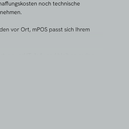
haffungskosten noch technische
ernehmen.
nden vor Ort, mPOS passt sich Ihrem
artung und IT-Aufwand bleiben gering.
rhaft hohe Umsätze oder komplexe
-Lösung die bessere Wahl.