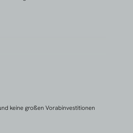
uhl anzunehmen. Eine feste Kasse oder
 oder komplexen Abläufen stoßen mPOS-
 und keine großen Vorabinvestitionen
ne POS-Lösung oft die bessere Wahl.