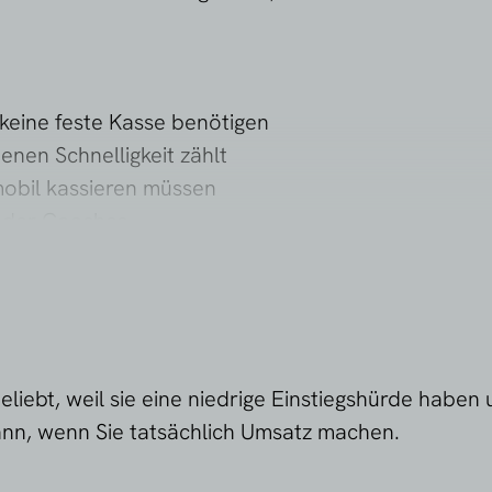
 keine feste Kasse benötigen
enen Schnelligkeit zählt
obil kassieren müssen
 oder Coaches
infach starten wollen
p auf dem iPhone, um Kartenzahlungen direkt am St
 nicht notwendig.
dauerhaft hohen Umsätzen, mehreren Mitarbeitern
iebt, weil sie eine niedrige Einstiegshürde haben
sen Fällen ist ein klassisches Kassensystem oder ei
dann, wenn Sie tatsächlich Umsatz machen.