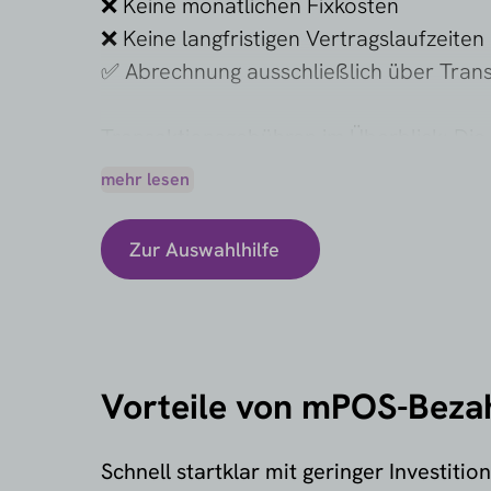
❌ Keine monatlichen Fixkosten
❌ Keine langfristigen Vertragslaufzeiten
✅ Abrechnung ausschließlich über Tran
Transaktionsgebühren im Überblick: Die
unter anderem vom Kartentyp, vom Zah
mehr lesen
Preisbeispiel: Bei einem Monatsumsatz 
fallen nicht an.
Zur Auswahlhilfe
Warum sich mit unserer
Auswahlhilfe
ver
Kosten aus. Je nach Anbieter sind zud
Vorteile von mPOS-Beza
Schnell startklar mit geringer Investition